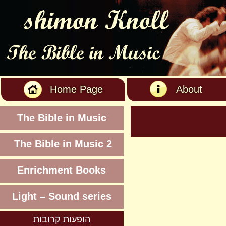
Home Page
About
The Bible in Music
The Bible in Music 2
Enrichment Books
Light – Sound series
הופעות קרובות