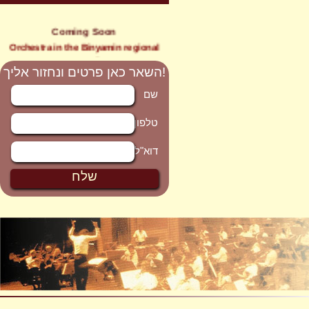
Coming Soon
Orchestra in the Binyamin regional
council
השאר כאן פרטים ונחזור אליך!
שם
טלפון
דוא"ל
שלח